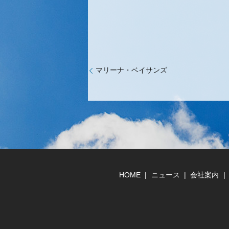
マリーナ・ベイサンズ
HOME
ニュース
会社案内