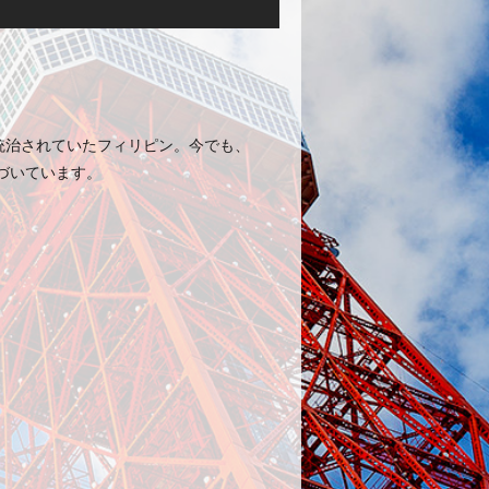
に統治されていたフィリピン。今でも、
づいています。