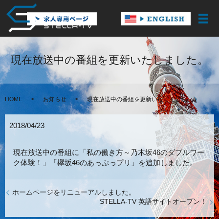
メ
現在放送中の番組を更新いたしました。
HOME
お知らせ
現在放送中の番組を更新いたしました。
2018/04/23
現在放送中の番組に「私の働き方～乃木坂46のダブルワー
ク体験！」「欅坂46のあっぷっプリ」を追加しました。
ホームページをリニューアルしました。
STELLA-TV 英語サイトオープン！