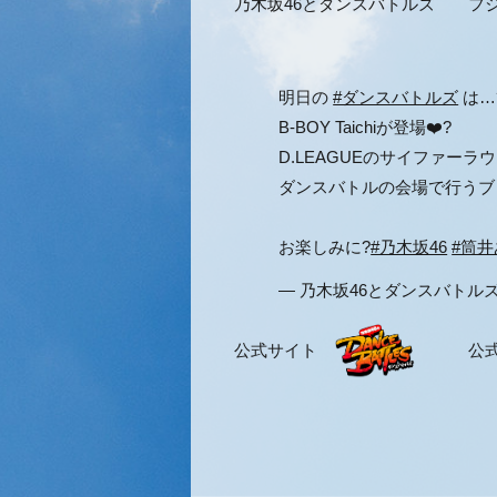
乃木坂46とダンスバトルズ フジテレビ
明日の
#ダンスバトルズ
は…
B-BOY Taichiが登場❤️‍?
D.LEAGUEのサイファーラ
ダンスバトルの会場で行うブ
お楽しみに?
#乃木坂46
#筒
— 乃木坂46とダンスバトルズ (@c
公式サイト
公式tw