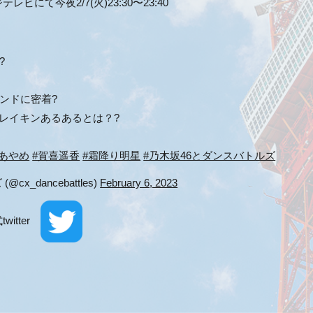
にて今夜2/7(火)23:30〜23:40
?
ウンドに密着?
レイキンあるあるとは？?
井あやめ
#賀喜遥香
#霜降り明星
#乃木坂46とダンスバトルズ
x_dancebattles)
February 6, 2023
itter