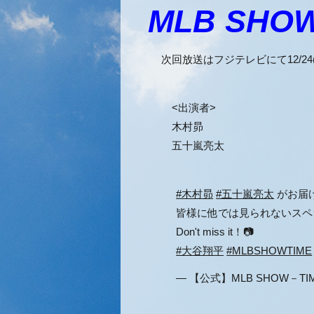
MLB SHO
次回放送はフジテレビにて12/24(火)23
<出演者>
木村昴
五十嵐亮太
#木村昴
#五十嵐亮太
がお届け
皆様に他では見られないスペ
Don't miss it！📷
#大谷翔平
#MLBSHOWTIME
— 【公式】MLB SHOW－TIME 