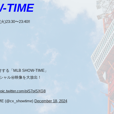
W-TIME
:30〜23:40!!
する「MLB SHOW-TIME」
シャル㊙️映像を大放出！
pic.twitter.com/piS7pjSXG8
(@cx_showtime)
December 18, 2024