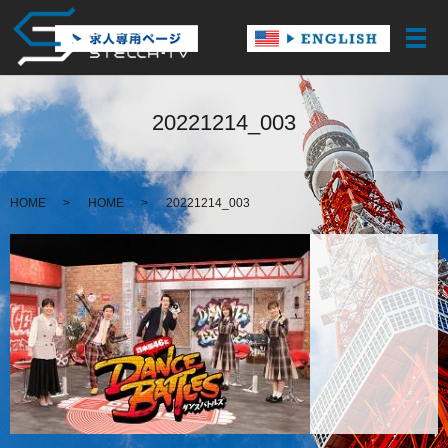
メ
20221214_003
HOME
HOME
20221214_003