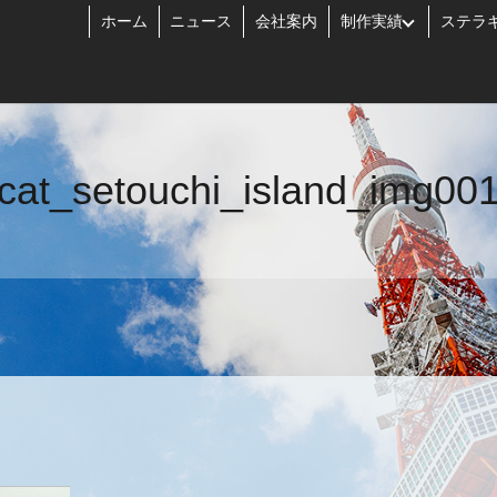
ホーム
ニュース
会社案内
制作実績
ステラ
cat_setouchi_island_img00