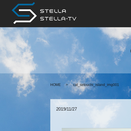
HOME
cat_setouchi_island_img001
2019/11/27