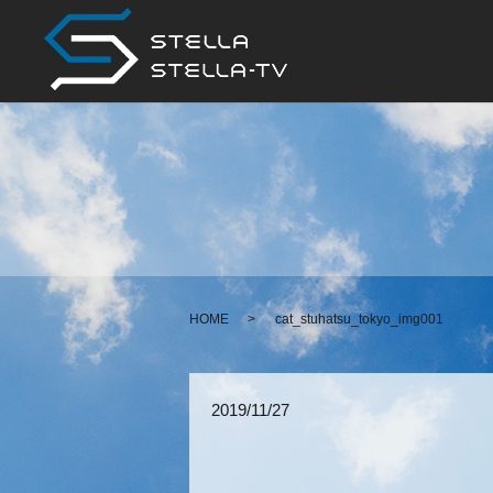
HOME
cat_stuhatsu_tokyo_img001
2019/11/27