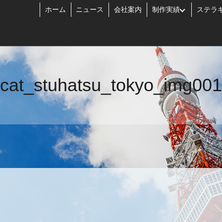
ホーム
ニュース
会社案内
制作実績
ステラ
cat_stuhatsu_tokyo_img001