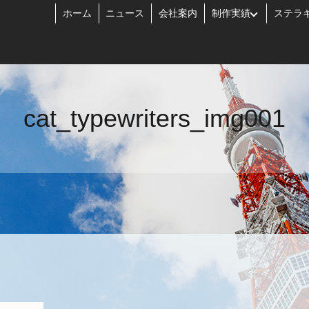
ホーム
ニュース
会社案内
制作実績
ステラ
cat_typewriters_img001