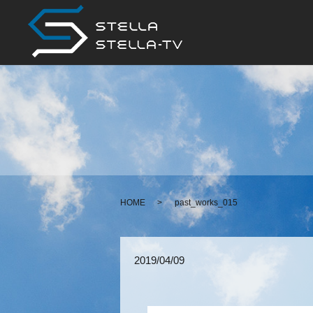
HOME
past_works_015
2019/04/09