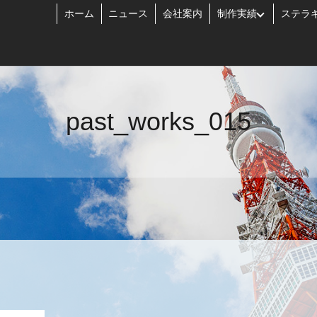
ホーム
ニュース
会社案内
制作実績
ステラ
past_works_015