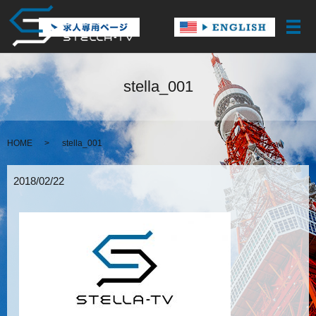
メ
stella_001
HOME
stella_001
2018/02/22