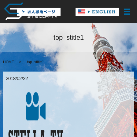
メ
top_stitle1
HOME
top_stitle1
2018/02/22