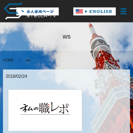
メ
ws
HOME
ws
2018/02/24